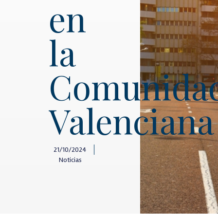
en
la
Comunida
Valenciana
21/10/2024
Noticias